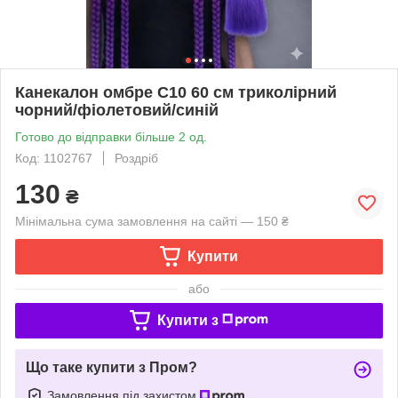
Канекалон омбре C10 60 см триколірний
чорний/фіолетовий/синій
Готово до відправки більше 2 од.
Код: 1102767
Роздріб
130
₴
Мінімальна сума замовлення на сайті — 150 ₴
Купити
або
Купити з
Що таке купити з Пром?
Замовлення під захистом