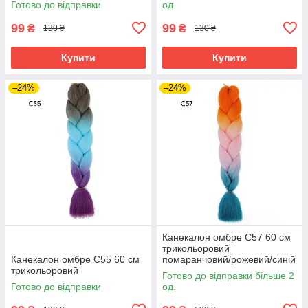
Готово до відправки
од.
99
99
₴
₴
130 ₴
130 ₴
Купити
Купити
–24%
–24%
Канекалон омбре C57 60 см
трикольоровий
Канекалон омбре C55 60 см
помаранчовий/рожевий/синій
трикольоровий
Готово до відправки більше 2
Готово до відправки
од.