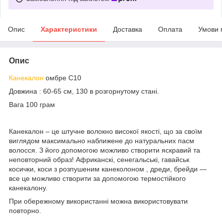
Опис
Характеристики
Доставка
Оплата
Умови 
Опис
Канекалон
омбре C10
Довжина : 60-65 см, 130 в розгорнутому стані.
Вага 100 грам
Канекалон – це штучне волокно високої якості, що за своїм
виглядом максимально наближене до натуральних пасм
волосся. З його допомогою можливо створити яскравий та
неповторний образ! Африканскі, сенегальські, гавайськ
косички, коси з розпушеним канеколоном , дреди, брейди —
все це можливо створити за допомогою термостійкого
канекалону.
При обережному використанні можна використовувати
повторно.