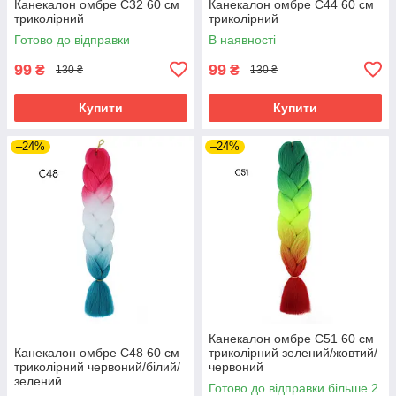
Канекалон омбре C32 60 см
Канекалон омбре C44 60 см
триколірний
триколірний
Готово до відправки
В наявності
99
99
₴
₴
130 ₴
130 ₴
Купити
Купити
–24%
–24%
Канекалон омбре C51 60 см
Канекалон омбре C48 60 см
триколірний зелений/жовтий/
триколірний червоний/білий/
червоний
зелений
Готово до відправки більше 2