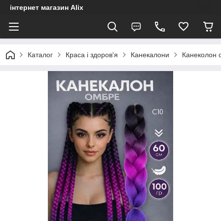
інтернет магазин Alix
Каталог
Краса і здоров'я
Канекалони
Канеколон 