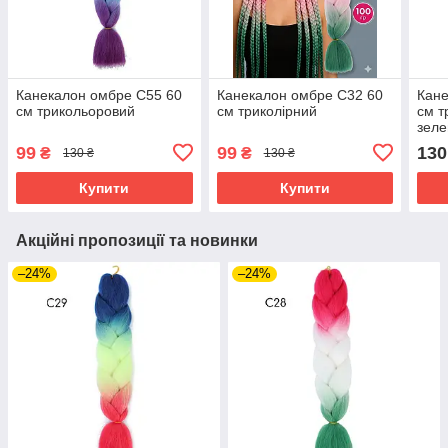
Канекалон омбре C55 60
Канекалон омбре C32 60
Кане
см трикольоровий
см триколірний
см т
зеле
фио
99
99
130
₴
₴
130 ₴
130 ₴
Купити
Купити
Акційні пропозиції та новинки
–24%
–24%