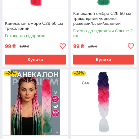
Канекалон омбре C28 60 см
триколірний червоно-
Канекалон омбре C29 60 см
рожевий/білий/зелений
триколірний
Готово до відправки більше 2
Готово до відправки
од.
99
99
₴
₴
130 ₴
130 ₴
Купити
Купити
–24%
–24%