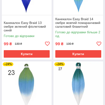
Канекалон Easy Braid 14
Канекалон Easy Braid 13
омбре жовтий помаранчевий
омбре зелений фіолетовий
салатовий блакитний
синій
Готово до відправки більше 2
Готово до відправки
од.
99
99
₴
₴
130 ₴
130 ₴
Купити
Купити
–24%
–24%