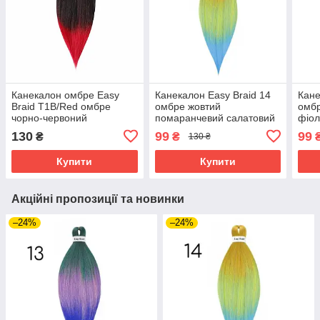
Канекалон омбре Easy
Канекалон Easy Braid 14
Кане
Braid Т1В/Red омбре
омбре жовтий
омб
чорно-червоний
помаранчевий салатовий
фіол
блакитний
130
99
99
₴
₴
130 ₴
Купити
Купити
Акційні пропозиції та новинки
–24%
–24%