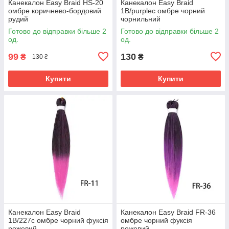
Канекалон Easy Braid HS-20
Канекалон Easy Braid
омбре коричнево-бордовий
1В/purpleс омбре чорний
рудий
чорнильний
Готово до відправки більше 2
Готово до відправки більше 2
од.
од.
99
130
₴
₴
130 ₴
Купити
Купити
Канекалон Easy Braid
Канекалон Easy Braid FR-36
1В/227с омбре чорний фуксія
омбре чорний фуксія
рожевий
рожевий