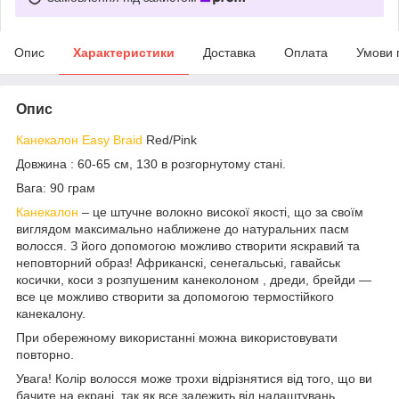
Опис
Характеристики
Доставка
Оплата
Умови 
Опис
Канекалон Easy Braid
Red/Pink
Довжина : 60-65 см, 130 в розгорнутому стані.
Вага: 90 грам
Канекалон
– це штучне волокно високої якості, що за своїм
виглядом максимально наближене до натуральних пасм
волосся. З його допомогою можливо створити яскравий та
неповторний образ! Африканскі, сенегальські, гавайськ
косички, коси з розпушеним канеколоном , дреди, брейди —
все це можливо створити за допомогою термостійкого
канекалону.
При обережному використанні можна використовувати
повторно.
Увага! Колір волосся може трохи відрізнятися від того, що ви
бачите на екрані, так як все залежить від налаштувань