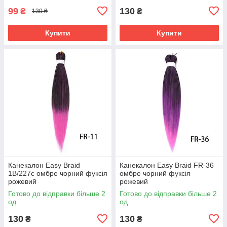
99
130
₴
₴
130 ₴
Купити
Купити
Канекалон Easy Braid
Канекалон Easy Braid FR-36
1В/227с омбре чорний фуксія
омбре чорний фуксія
рожевий
рожевий
Готово до відправки більше 2
Готово до відправки більше 2
од.
од.
130
130
₴
₴