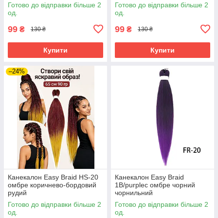
Готово до відправки більше 2
Готово до відправки більше 2
од.
од.
99
99
₴
₴
130 ₴
130 ₴
Купити
Купити
–24%
Канекалон Easy Braid HS-20
Канекалон Easy Braid
омбре коричнево-бордовий
1В/purpleс омбре чорний
рудий
чорнильний
Готово до відправки більше 2
Готово до відправки більше 2
од.
од.