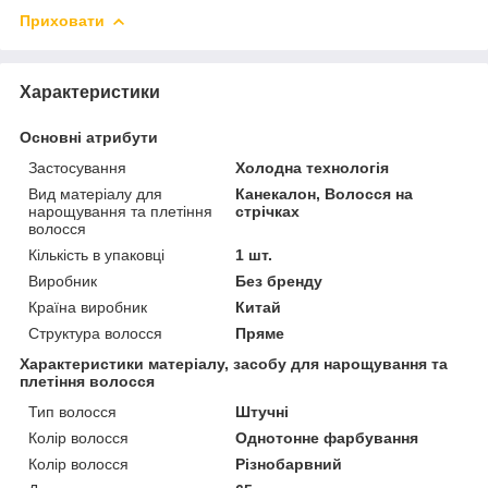
Приховати
Характеристики
Основні атрибути
Застосування
Холодна технологія
Вид матеріалу для
Канекалон, Волосся на
нарощування та плетіння
стрічках
волосся
Кількість в упаковці
1 шт.
Виробник
Без бренду
Країна виробник
Китай
Структура волосся
Пряме
Характеристики матеріалу, засобу для нарощування та
плетіння волосся
Тип волосся
Штучні
Колір волосся
Однотонне фарбування
Колір волосся
Різнобарвний