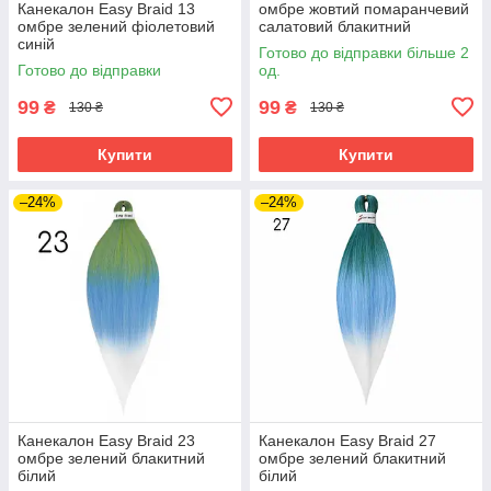
Канекалон Easy Braid 13
омбре жовтий помаранчевий
омбре зелений фіолетовий
салатовий блакитний
синій
Готово до відправки більше 2
Готово до відправки
од.
99
99
₴
₴
130 ₴
130 ₴
Купити
Купити
–24%
–24%
Канекалон Easy Braid 23
Канекалон Easy Braid 27
омбре зелений блакитний
омбре зелений блакитний
білий
білий