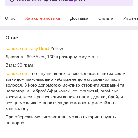
Опис
Характеристики
Доставка
Оплата
Умови 
Опис
Канекалон Easy Braid
Yellow
Довжина : 60-65 см, 130 в розгорнутому стані.
Вага: 90 грам
Канекалон
– це штучне волокно високої якості, що за своїм
виглядом максимально наближене до натуральних пасм
волосся. З його допомогою можливо створити яскравий та
неповторний образ! Африканскі, сенегальські, гавайськ
косички, коси з розпушеним канеколоном , дреди, брейди —
все це можливо створити за допомогою термостійкого
канекалону.
При обережному використанні можна використовувати
повторно.