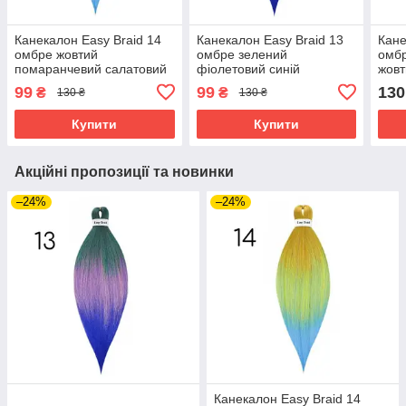
Канекалон Easy Braid 14
Канекалон Easy Braid 13
Кане
омбре жовтий
омбре зелений
омб
помаранчевий салатовий
фіолетовий синій
жовт
блакитний
99
99
130
₴
₴
130 ₴
130 ₴
Купити
Купити
Акційні пропозиції та новинки
–24%
–24%
Канекалон Easy Braid 14