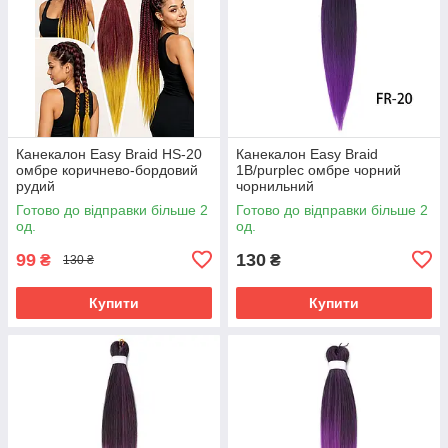
Канекалон Easy Braid HS-20
Канекалон Easy Braid
омбре коричнево-бордовий
1В/purpleс омбре чорний
рудий
чорнильний
Готово до відправки більше 2
Готово до відправки більше 2
од.
од.
99
130
₴
₴
130 ₴
Купити
Купити