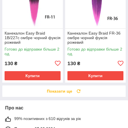
Канекалон Easy Braid
Канекалон Easy Braid FR-36
1В/227с омбре чорний фуксія
омбре чорний фуксія
рожевий
рожевий
Готово до відправки більше 2
Готово до відправки більше 2
од.
од.
130
130
₴
₴
Купити
Купити
Показати ще
Про нас
99% позитивних з 610 відгуків за рік