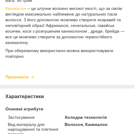
Вага: 90 грам
Канекалон
– це штучне волокно високої якості, що за своїм
виглядом максимально наближене до натуральних пасм
волосся. З його допомогою можливо створити яскравий та
неповторний образ! Африканскі, сенегальські, гавайськ
косички, коси з розпушеним канеколоном , дреди, брейди —
все це можливо створити за допомогою термостійкого
канекалону.
При обережному використанні можна використовувати
повторно.
Приховати
Характеристики
Основні атрибути
Застосування
Холодна технологія
Вид матеріалу для
Волосся, Канекалон
нарощування та плетіння
волосся