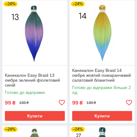
–24%
–24%
Канекалон Easy Braid 14
Канекалон Easy Braid 13
омбре жовтий помаранчевий
омбре зелений фіолетовий
салатовий блакитний
синій
Готово до відправки більше 2
Готово до відправки
од.
99
99
₴
₴
130 ₴
130 ₴
Купити
Купити
–24%
–24%