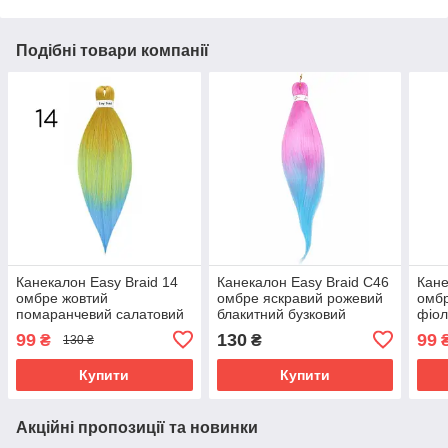
Подібні товари компанії
Канекалон Easy Braid 14
Канекалон Easy Braid С46
Кане
омбре жовтий
омбре яскравий рожевий
омб
помаранчевий салатовий
блакитний бузковий
фіол
блакитний
99
130
99
₴
₴
130 ₴
Купити
Купити
Акційні пропозиції та новинки