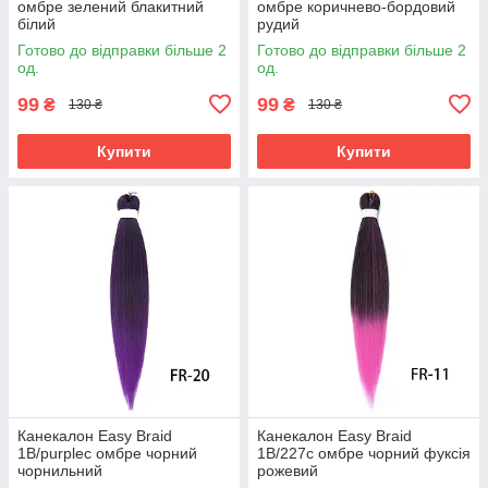
омбре зелений блакитний
омбре коричнево-бордовий
білий
рудий
Готово до відправки більше 2
Готово до відправки більше 2
од.
од.
99
99
₴
₴
130 ₴
130 ₴
Купити
Купити
Канекалон Easy Braid
Канекалон Easy Braid
1В/purpleс омбре чорний
1В/227с омбре чорний фуксія
чорнильний
рожевий