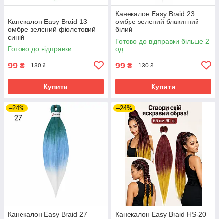
Канекалон Easy Braid 23
Канекалон Easy Braid 13
омбре зелений блакитний
омбре зелений фіолетовий
білий
синій
Готово до відправки більше 2
Готово до відправки
од.
99
99
₴
₴
130 ₴
130 ₴
Купити
Купити
–24%
–24%
Канекалон Easy Braid 27
Канекалон Easy Braid HS-20