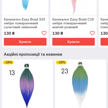
Канекалон Easy Braid S33
Канекалон Easy Braid С18
Кане
омбре помаранчевий
омбре помаранчевий
омбр
салатовий лимонний
жовтий рожевий
пома
блакитний
130
130
130
₴
₴
Купити
Купити
Акційні пропозиції та новинки
–24%
–24%