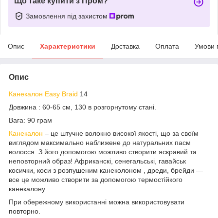
Що таке купити з Пром?
Замовлення під захистом
Опис
Характеристики
Доставка
Оплата
Умови 
Опис
Канекалон Easy Braid
14
Довжина : 60-65 см, 130 в розгорнутому стані.
Вага: 90 грам
Канекалон
– це штучне волокно високої якості, що за своїм
виглядом максимально наближене до натуральних пасм
волосся. З його допомогою можливо створити яскравий та
неповторний образ! Африканскі, сенегальські, гавайськ
косички, коси з розпушеним канеколоном , дреди, брейди —
все це можливо створити за допомогою термостійкого
канекалону.
При обережному використанні можна використовувати
повторно.