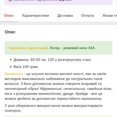
Опис
Характеристики
Доставка
Оплата
Умови п
Опис
Канекалон однотонний
. Колір – рожевий неон А14.
Довжина: 60-65 см, 130 у розгорнутому стані.
Вага 100 грам
Канекалон
- це штучне волокно високої якості, яке за своїм
виглядом максимально наближене до натуральних пасм
волосся. З його допомогою можна створити яскравий та
неповторний образ! Африканські, сенегальські, гавайські кіски,
коси з розпушеним канеколоном, дреди, брейди - все це
можна зробити за допомогою термостійкого канекалона.
У разі обережного використання можна використовувати
повторно.