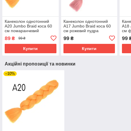
Канеколон однотонний
Канеколон однотонний
Кане
А20 Jumbo Braid коса 60
А17 Jumbo Braid коса 60
А18 
см помаранчевий
см рожевий пудра
см ф
рож
89
99
99
₴
₴
99 ₴
Купити
Купити
Акційні пропозиції та новинки
–10%