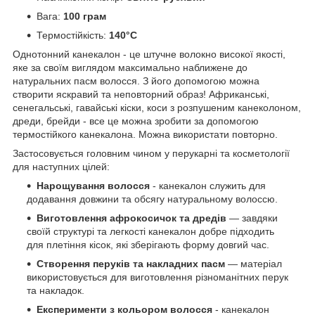
Вага:
100 грам
Термостійкість:
140°C
Однотонний канекалон - це штучне волокно високої якості,
яке за своїм виглядом максимально наближене до
натуральних пасм волосся. З його допомогою можна
створити яскравий та неповторний образ! Африканські,
сенегальські, гавайські кіски, коси з розпушеним канеколоном,
дреди, брейди - все це можна зробити за допомогою
термостійкого канекалона. Можна використати повторно.
Застосовується головним чином у перукарні та косметології
для наступних цілей:
Нарощування волосся
- канекалон служить для
додавання довжини та обсягу натуральному волоссю.
Виготовлення афрокосичок та дредів
— завдяки
своїй структурі та легкості канекалон добре підходить
для плетіння кісок, які зберігають форму довгий час.
Створення перуків та накладних пасм
— матеріал
використовується для виготовлення різноманітних перук
та накладок.
Експерименти з кольором волосся
- канекалон