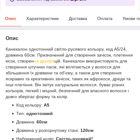
Опис
Характеристики
Доставка
Оплата
Умови п
Опис
Канекалон однотонний світло-русявого кольору, код А5/24,
довжина 60см. Призначений для створення зачісок, плетення
кісок, створен
ня декора
цій. Канекалон використовують для
створення штучних пасм, які вплітаються у волосся для
збільшення їх довжини та об'єму, а також для створення
яскравих та креативних зачісок, таких як афрокоси, дреди та
інші плетіння. Він імітує натуральне волосся, буває різних
кольорів, легкий і міцний, безпечний для власного волосся і
довго зберігає форму та колір.
Код кольору:
А5
Тип:
однотонний
Довжина:
60см
Довжина у розгорнутому стані:
120см
Наближений колір:
Світло-русявий*