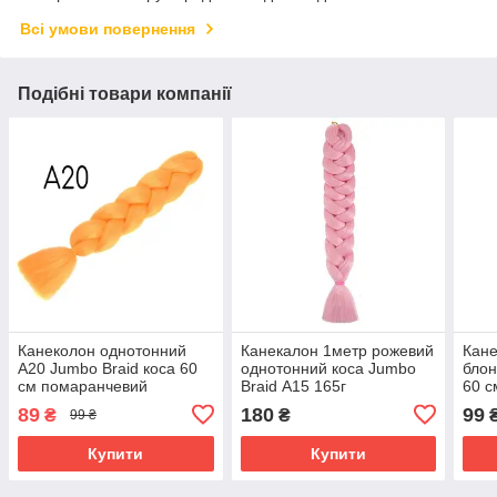
Всі умови повернення
Подібні товари компанії
Канеколон однотонний
Канекалон 1метр рожевий
Кан
А20 Jumbo Braid коса 60
однотонний коса Jumbo
блон
см помаранчевий
Braid А15 165г
60 с
89
180
99
₴
₴
99 ₴
Купити
Купити