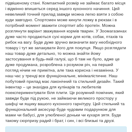
підвішеному стані. Компактний розмір не займає багато місця
і відмінно впишеться серед іншого кухонного начиння. Цей
невеликий точний прилад завжди можна легко взяти з собою
куди завгодно. Спортсмен може кинути ложку в рюкзак і в
потрібний момент зважити спортпит або протеїн. Можна
розглянути варіант зважування кормів тварин. У Зоомагазинах
дуже часто продаються сухі корми для котів, собак, птахів та
рибок на вагу. Буде дуже зручно визначити вагу необхідного
товару і тут же запакувати його для покупця. Якщо розглядати
наш товар дуже детально, то можна знайти йому
застосування в будь-якій галузі, що б там не було, адже це
дуже продумана, розроблена з розумом річ, на перший
погляд нічим не примітна, але така корисна і незамінна. У
наш час у тренді все функціональне, мінімалістичне. Наш
побутовий прилад має лаконічний та стильний дизайн. Такий
інвентар – це знахідка для кулінарів та любителів
поекспериментувати біля плити. Це розумний помічник, який
завжди буде під рукою, не займаючи великого простору у
шафці чи ящику вашого кухонного гарнітуру. Цей стильний та
функціональний аксесуар буде чудовим подарунком для
мами чи бабусі, для улюбленої доньки чи кухаря зятя. Буде
такому сюрпризу радий і брат, і син, і всі близькі та друзі.