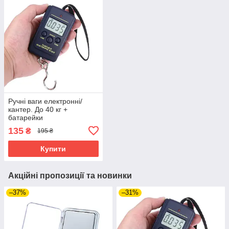
Ручні ваги електронні/
кантер. До 40 кг +
батарейки
135
₴
195 ₴
Купити
Акційні пропозиції та новинки
–37%
–31%