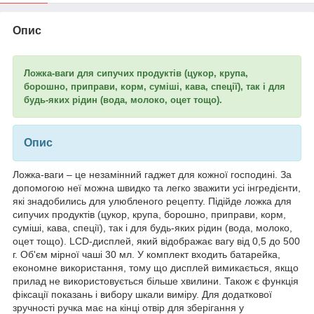
Опис
Ложка-ваги для сипучих продуктів (цукор, крупа,
борошно, приправи, корм, суміші, кава, спеції), так і для
будь-яких рідин (вода, молоко, оцет тощо).
Опис
Ложка-ваги – це незамінний гаджет для кожної господині. За
допомогою неї можна швидко та легко зважити усі інгредієнти,
які знадобились для улюбленого рецепту. Підійде ложка для
сипучих продуктів (цукор, крупа, борошно, приправи, корм,
суміші, кава, спеції), так і для будь-яких рідин (вода, молоко,
оцет тощо). LCD-дисплей, який відображає вагу від 0,5 до 500
г. Об'єм мірної чаші 30 мл. У комплект входить батарейка,
економне використання, тому що дисплей вимикається, якщо
прилад не використовується більше хвилини. Також є функція
фіксації показань і вибору шкали виміру. Для додаткової
зручності ручка має на кінці отвір для зберігання у