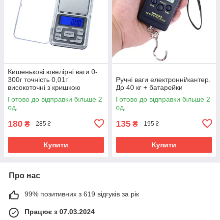
Кишенькові ювелірні ваги 0-
300г точність 0,01г
Ручні ваги електронні/кантер.
високоточні з кришкою
До 40 кг + батарейки
Готово до відправки більше 2
Готово до відправки більше 2
од.
од.
180
135
₴
₴
285 ₴
195 ₴
Купити
Купити
Про нас
99% позитивних з 619 відгуків за рік
Працює з 07.03.2024