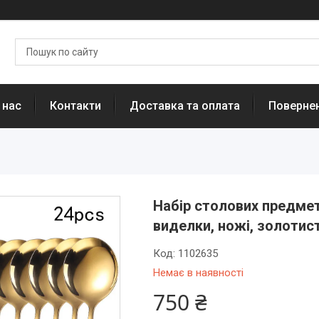
 нас
Контакти
Доставка та оплата
Повернен
Набір столових предметі
виделки, ножі, золотис
Код:
1102635
Немає в наявності
750 ₴