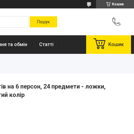
Кошик
ня та обмін
Статті
Кошик
в на 6 персон, 24 предмети - ложки,
тий колір