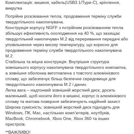
Комплектація: кишеня, кабель(USB3.1/Type-C), кріплення,
викрутка
Потрійне розсіювання тепла, продовження терміну служби
твердотільного накопичувача.
Конструкція корпусу NGFF з потрійним розсіюванням тепла
збільшує ефективність охолодження на 40 %, що захищає
твердотільний накопичувач M.2 від переривання передачі або
уповільнення через високу температуру, що корисно для
продовження терміну служби твердотільного накопичувача
M.2.
Стабільна та міцна конструкція. Внутрішня структура
зовнішнього корпусу накопичувача твердотільного компактна,
а зовнішня оболонка виготовлена з товстого алюмінієвого
сплаву, що забезпечує більш безпечне середовище для
твердотільного накопичувача M.2 і даних.
Легка вага – надтонкий зовнішній жорсткий диск, досить
маленький, щоб носити його в кишені, корпус із алюмінієвого
сплаву та матова поверхня забезпечують надійний захист.
Широка сумісність: зовнішній жорсткий диск підходить для
Windows, ПК, Mac, настільних комп'ютерів, ноутбуків,
MacBook, Chromebook, Xbox One, Xbox 360 та інших
пристроїв.
**ВАЖЛИВО!