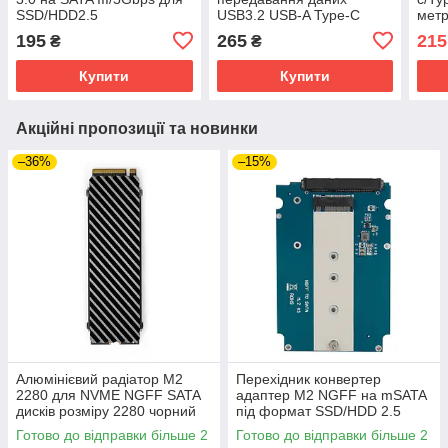
SSD/HDD2.5
USB3.2 USB-A Type-C
мет
10Gbps 3A 60W 2 метри
195
265
215
₴
₴
Купити
Купити
Акційні пропозиції та новинки
–36%
–15%
Алюмінієвий радіатор M2
Перехідник конвертер
2280 для NVME NGFF SATA
адаптер M2 NGFF на mSATA
дисків розміру 2280 чорний
під формат SSD/HDD 2.5
Готово до відправки більше 2
Готово до відправки більше 2