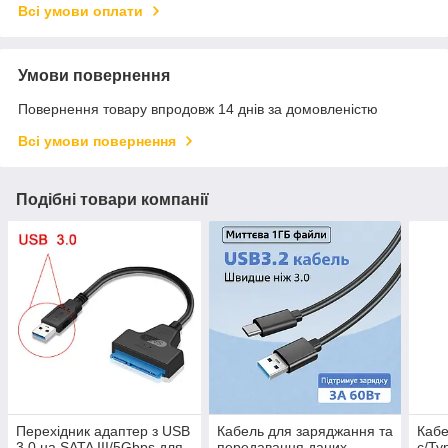
Всі умови оплати
Умови повернення
Повернення товару впродовж 14 днів за домовленістю
Всі умови повернення
Подібні товари компанії
Перехідник адаптер з USB
Кабель для заряджання та
Кабе
3.0 на SATA III/5Gbps для
передавання даних
c/Ty