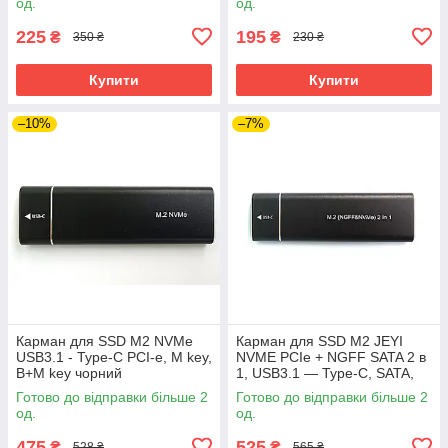
од.
од.
225
195
₴
₴
350 ₴
230 ₴
Купити
Купити
–10%
–7%
Карман для SSD M2 NVMe
Карман для SSD M2 JEYI
USB3.1 - Type-C PCI-e, M key,
NVME PCIe + NGFF SATA 2 в
B+M key чорний
1, USB3.1 — Type-C, SATA,
PCIe
Готово до відправки більше 2
Готово до відправки більше 2
од.
од.
475
525
₴
₴
528 ₴
565 ₴