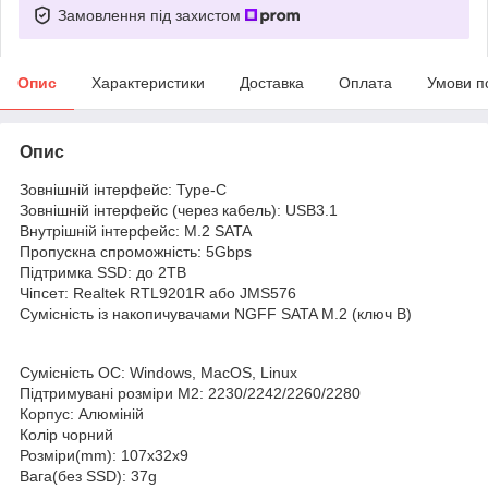
Замовлення під захистом
Опис
Характеристики
Доставка
Оплата
Умови п
Опис
Зовнішній інтерфейс: Type-C
Зовнішній інтерфейс (через кабель): USB3.1
Внутрішній інтерфейс: M.2 SATA
Пропускна спроможність: 5Gbps
Підтримка SSD: до 2TB
Чіпсет: Realtek RTL9201R або JMS576
Сумісність із накопичувачами NGFF SATA M.2 (ключ B)
Сумісність ОС: Windows, MacOS, Linux
Підтримувані розміри M2: 2230/2242/2260/2280
Корпус: Алюміній
Колір чорний
Розміри(mm): 107x32x9
Вага(без SSD): 37g