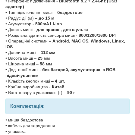
• Інтерфейс підключення -
Bluetooth 5.2 + 2.4Ghz (USB
адаптер)
• Тип підключення миші –
бездротове
• Радіус дії (м) –
до 15 м
• Акумулятор -
500mA Li-Ion
• Досить миші -
для правші, для шульги
• Роздільна здатність сенсора миші -
800/1200/1600 DPI
• Операційні системи –
Android, MAC OS, Windows, Linux,
IOS
• Довжина миші –
112 мм
• Висота миші –
25 мм
• Ширина миші –
58 мм
• Дод. опції миші -
без батарей, акумуляторна, з RGB
підсвічуванням
• Кількість кнопок миші –
4 шт.
• Країна виробництва -
Китай
• Вага товару з упаковкою (г) –
90 г
Комплектація:
• миша бездротова
• кабель для заряджання
• упаковка