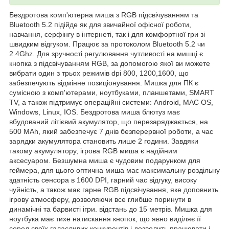
Бездротова комп'ютерна миша з RGB підсвічуванням та
Bluetooth 5.2 підійде як для звичайної офісної роботи,
навчання, серфінгу в інтернеті, так і для комфортної гри зі
швидким відгуком. Працює за протоколом Bluetooth 5.2 чи
2.4Ghz. Для зручності регулювання чутливості на мишці є
кнопка з підсвічуванням RGB, за допомогою якої ви можете
вибрати один з трьох режимів dpi 800, 1200,1600, що
забезпечують відмінне позиціонування. Мишка для ПК є
сумісною з комп'ютерами, ноутбуками, планшетами, SMART
TV, а також підтримує операційні системи: Android, MAC OS,
Windows, Linux, IOS. Бездротова миша блютуз має
вбудований літієвий акумулятор, що перезаряджається, на
500 MAh, який забезпечує 7 днів безперервної роботи, а час
зарядки акумулятора становить лише 2 години. Завдяки
такому акумулятору, ігрова RGB миша є надійним
аксесуаром. Безшумна миша є чудовим подарунком для
геймера, для цього оптична миша має максимальну роздільну
здатність сенсора в 1600 DPI, гарний час відгуку, високу
чуйність, а також має гарне RGB підсвічування, яке доповнить
ігрову атмосферу, дозволяючи все глибше поринути в
динамічні та барвисті ігри. відстань до 15 метрів. Мишка для
ноутбука має тихе натискання кнопок, що явно виділяє її
серед своїх галасливих конкурентів і дозволить працювати і