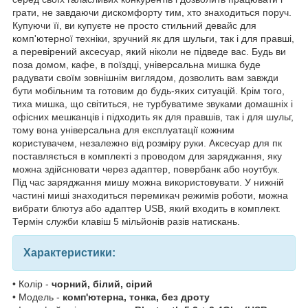
грати, не завдаючи дискомфорту тим, хто знаходиться поруч.
Купуючи її, ви купуєте не просто стильний девайс для
комп'ютерної техніки, зручний як для шульги, так і для правші,
а перевірений аксесуар, який ніколи не підведе вас. Будь ви
поза домом, кафе, в поїздці, універсальна мишка буде
радувати своїм зовнішнім виглядом, дозволить вам завжди
бути мобільним та готовим до будь-яких ситуацій. Крім того,
тиха мишка, що світиться, не турбуватиме звуками домашніх і
офісних мешканців і підходить як для правшів, так і для шульг,
тому вона універсальна для експлуатації кожним
користувачем, незалежно від розміру руки. Аксесуар для пк
поставляється в комплекті з проводом для заряджання, яку
можна здійснювати через адаптер, повербанк або ноутбук.
Під час заряджання мишу можна використовувати. У нижній
частині миші знаходиться перемикач режимів роботи, можна
вибрати блютуз або адаптер USB, який входить в комплект.
Термін служби клавіш 5 мільйонів разів натискань.
Характеристики:
• Колір -
чорний, білий, сірий
• Модель -
комп'ютерна, тонка, без дроту