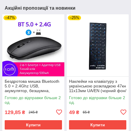
Акційні пропозиції та новинки
–47%
–25%
Бездротова мишка Bluetooth
Наклейки на клавіатуру з
5.0 + 2.4Ghz USB,
українською розкладкою 47кн
акумулятор, безшумна,
11х13мм UA/EN (чорний фон/
чорна
сині літери)
Готово до відправки більше 2
Готово до відправки більше 2
од.
од.
129,85
49
₴
₴
245 ₴
65 ₴
Купити
Купити