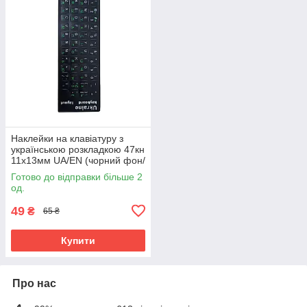
Наклейки на клавіатуру з
українською розкладкою 47кн
11х13мм UA/EN (чорний фон/
зелені літери)
Готово до відправки більше 2
од.
49
₴
65 ₴
Купити
Про нас