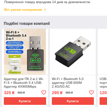
Повернення товару впродовж 14 днів за домовленістю
Всі умови повернення
Подібні товари компанії
Адаптер для ПК 2-в-1 Wi-
Wi-Fi + Bluetooth 5.0
USB-
Fi 6 + Bluetooth 5.4 USB-
адаптер USB 600M
порт
Адаптер AX900Mbps
2.4G/5G AC
чор
Driver Free
325
295
120
₴
₴
450 ₴
365 ₴
Купити
Купити