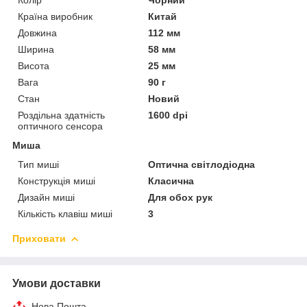
Країна виробник
Китай
Довжина
112 мм
Ширина
58 мм
Висота
25 мм
Вага
90 г
Стан
Новий
Роздільна здатність
1600 dpi
оптичного сенсора
Миша
Тип миші
Оптична світлодіодна
Конструкція миші
Класична
Дизайн миші
Для обох рук
Кількість клавіш миші
3
Приховати
Умови доставки
Нова Пошта