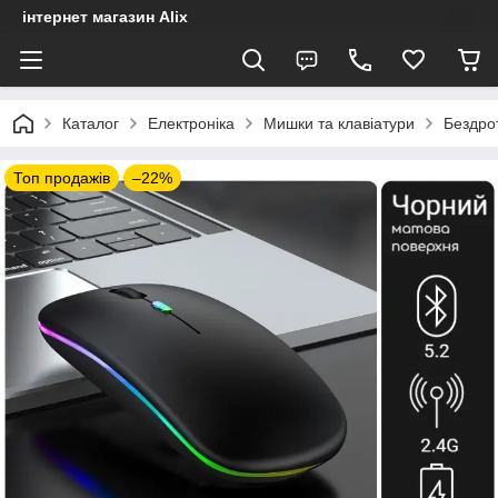
інтернет магазин Alix
Каталог
Електроніка
Мишки та клавіатури
Бездро
Топ продажів
–22%