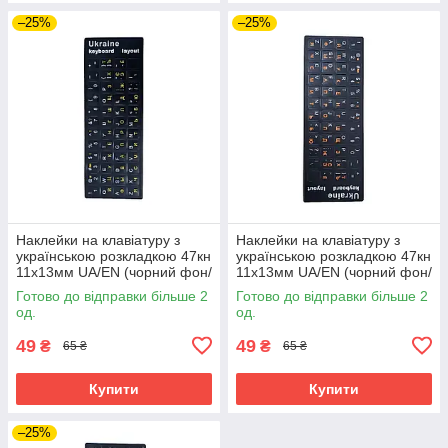
–25%
–25%
Наклейки на клавіатуру з
Наклейки на клавіатуру з
українською розкладкою 47кн
українською розкладкою 47кн
11х13мм UA/EN (чорний фон/
11х13мм UA/EN (чорний фон/
жовті літери)
жовтогарячі літери)
Готово до відправки більше 2
Готово до відправки більше 2
од.
од.
49
49
₴
₴
65 ₴
65 ₴
Купити
Купити
–25%