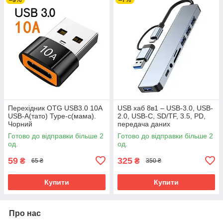
Перехідник OTG USB3.0 10А
USB хаб 8в1 – USB-3.0, USB-
USB-A(тато) Type-c(мама).
2.0, USB-C, SD/TF, 3.5, PD,
Чорний
передача даних
Готово до відправки більше 2
Готово до відправки більше 2
од.
од.
59
325
₴
₴
65 ₴
350 ₴
Купити
Купити
Про нас