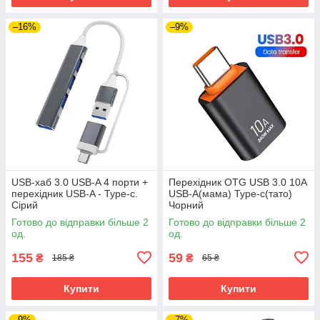
–16%
–9%
USB-хаб 3.0 USB-A 4 порти +
Перехідник OTG USB 3.0 10A
перехідник USB-A - Type-c.
USB-A(мама) Type-c(тато)
Сірий
Чорний
Готово до відправки більше 2
Готово до відправки більше 2
од.
од.
155
59
₴
₴
185 ₴
65 ₴
Купити
Купити
–9%
–7%