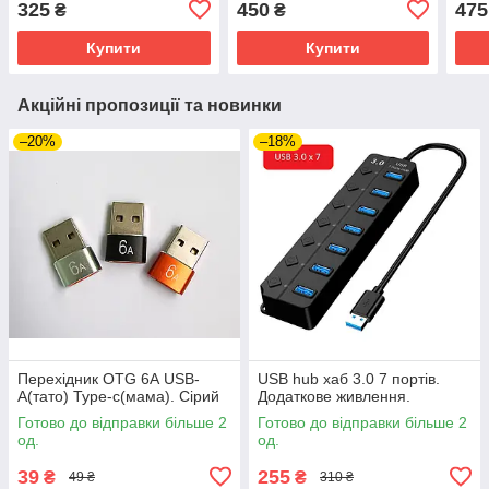
325
450
475
₴
₴
Купити
Купити
Акційні пропозиції та новинки
–20%
–18%
Перехідник OTG 6А USB-
USB hub хаб 3.0 7 портів.
A(тато) Type-c(мама). Сірий
Додаткове живлення.
Готово до відправки більше 2
Готово до відправки більше 2
од.
од.
39
255
₴
₴
49 ₴
310 ₴