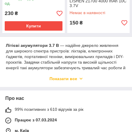
LISHEN 21700 4000 mAh 10С
од.
3.7V
230
Немає в наявності
₴
150
₴
Купити
Літієві акумулятори 3.7 В
— надійне джерело живлення
для широкого спектра пристроїв: ліхтарів, електронних
ґаджетів, портативної техніки, вимірювальних приладів і DIY-
проєктів. Завдяки стабільній напруги та високій щільності
енергії такі акумулятори забезпечують тривалий час роботи й
ефективне віддання потужності.
Показати все
У категорії представлені популярні типорозміри
14500,
16340, 18650, 21700 и 26650
, що дає змогу підібрати
акумулятор під конкретний пристрій і вимоги за розміром і
Про нас
потужністю. Залежно від моделі, ємність акумуляторів
варіюється
від 1000 mAh до 6000 mAh
, забезпечуючи
оптимальний баланс між компактністю й часом автономної
99% позитивних з 610 відгуків за рік
роботи.
Працює з 07.03.2024
Літієві акумулятори 3.7 В вирізняються низьким
саморозряджанням, можливістю багаторазового
м. Київ