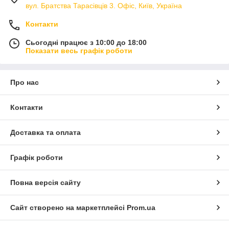
перезаряджання та стабільною роботою за регулярного
вул. Братства Тарасівців 3. Офіс, Київ, Україна
використання. Це практичний вибір для тих, хто цінує
надійність, універсальність і економію завдяки тривалому
Контакти
терміну експлуатації.
Сьогодні працює з 10:00 до 18:00
Вибираючи акумулятори потрібного типорозміру та ємності,
Показати весь графік роботи
ви отримуєте ефективне та довговічне рішення для живлення
сучасної електроніки.
Про нас
Контакти
Доставка та оплата
Графік роботи
Повна версія сайту
Сайт створено на маркетплейсі
Prom.ua